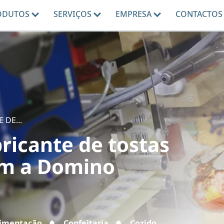
ODUTOS
SERVIÇOS
EMPRESA
CONTACTOS
 DE...
ricante de tostas
om a Domino
limentação
Confeitaria
Cozido