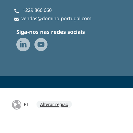
+229 866 660
vendas@domino-portugal.com
Siga-nos nas redes sociais
PT
Alterar região