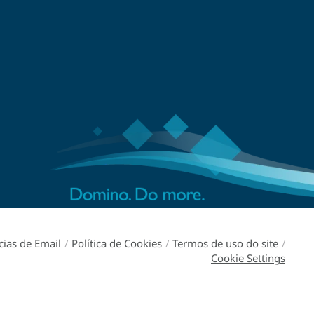
cias de Email
/
Política de Cookies
/
Termos de uso do site
/
Cookie Settings