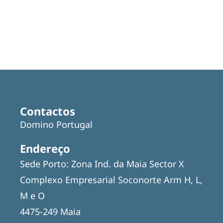
Featured
Articles
Contactos
Domino Portugal
Endereço
Sede Porto: Zona Ind. da Maia Sector X
Complexo Empresarial Soconorte Arm H, L,
M e O
4475-249 Maia