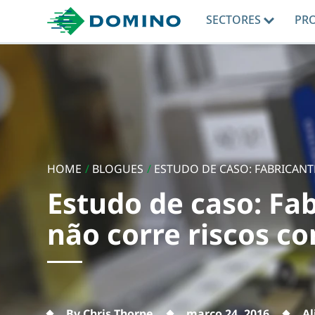
SECTORES
PR
HOME
/
BLOGUES
/
ESTUDO DE CASO: FABRICANTE
Estudo de caso: Fab
não corre riscos c
By Chris Thorpe
março 24, 2016
A