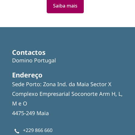
Saiba mais
Featured
Articles
Contactos
Domino Portugal
Endereço
Sede Porto: Zona Ind. da Maia Sector X
Complexo Empresarial Soconorte Arm H, L,
M e O
4475-249 Maia
+229 866 660