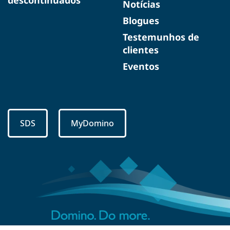
descontinuados
Notícias
Blogues
Testemunhos de
clientes
Eventos
SDS
MyDomino