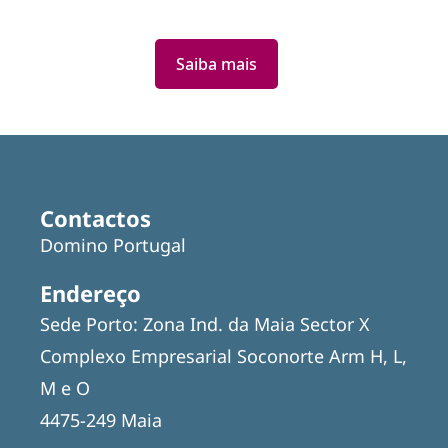
Saiba mais
Featured
Articles
Contactos
Domino Portugal
Endereço
Sede Porto: Zona Ind. da Maia Sector X
Complexo Empresarial Soconorte Arm H, L,
M e O
4475-249 Maia