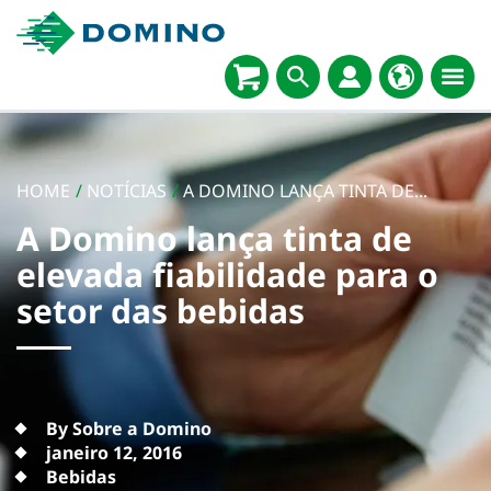
HOME
/
NOTÍCIAS
/
A DOMINO LANÇA TINTA DE...
A Domino lança tinta de
elevada fiabilidade para o
setor das bebidas
By Sobre a Domino
janeiro 12, 2016
Bebidas