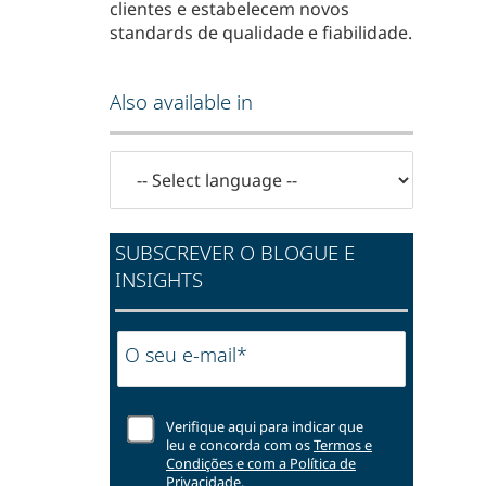
clientes e estabelecem novos
standards de qualidade e fiabilidade.
Also available in
SUBSCREVER O BLOGUE E
INSIGHTS
O seu e-mail*
Verifique aqui para indicar que
leu e concorda com os
Termos e
Condições e com a Política de
Privacidade.