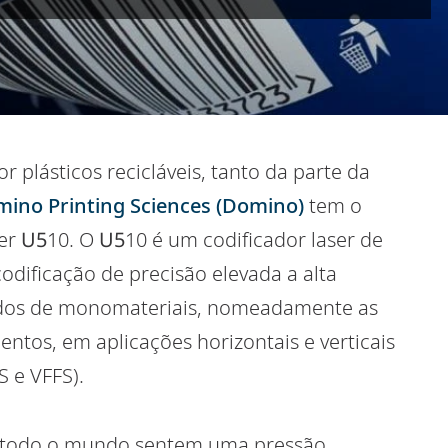
 plásticos recicláveis, tanto da parte da
ino Printing Sciences (Domino)
tem o
ser
U5
10. O
U5
10 é um codificador laser de
dificação de precisão elevada a alta
oridos de monomateriais, nomeadamente as
entos, em aplicações horizontais e verticais
 e VFFS).
de todo o mundo sentem uma pressão