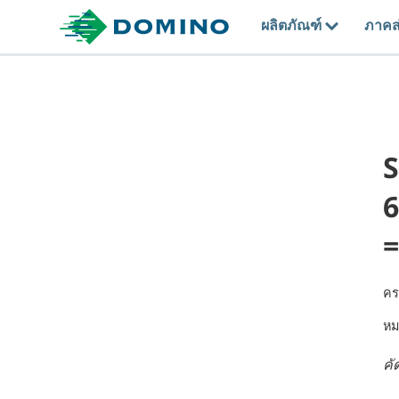
ผลิตภัณฑ์
ภาคส
6
=
คร
หม
คั