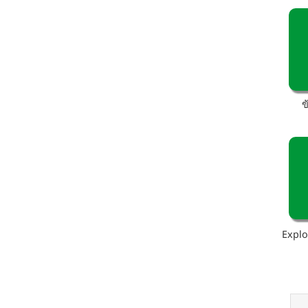
ข
Explo