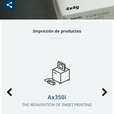
Impresión de productos
Ax350i
ATION
THE REINVENTION OF INKJET PRINTING
LÁ
 TO 4
PER