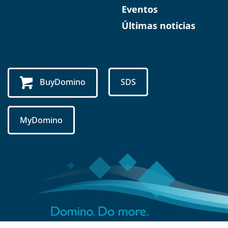
Eventos
Últimas noticias
BuyDomino
SDS
MyDomino