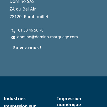
Domino SAS
ZA du Bel Air
78120, Rambouillet
01 30 46 56 78
domino@domino-marquage.com
Suivez-nous !
Industries
Impression
numérique
Impression sur