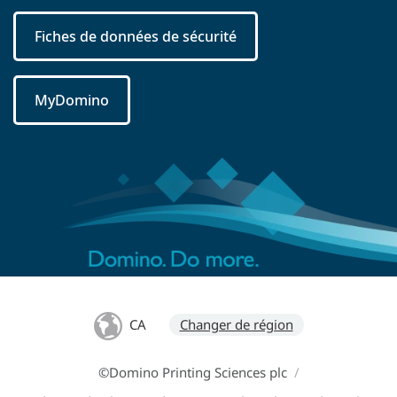
Fiches de données de sécurité
MyDomino
CA
Changer de région
©Domino Printing Sciences plc
/