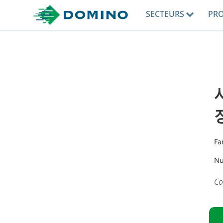
SECTEURS
PR
장
Fa
Nu
Co