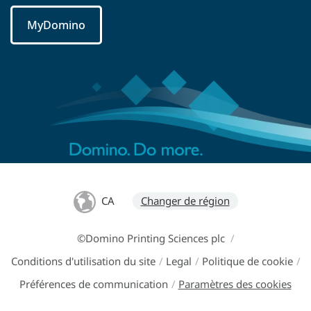
MyDomino
CA
Changer de région
©Domino Printing Sciences plc
/
Conditions d'utilisation du site
/
Legal
/
Politique de cookie
/
Préférences de communication
/
Paramètres des cookies