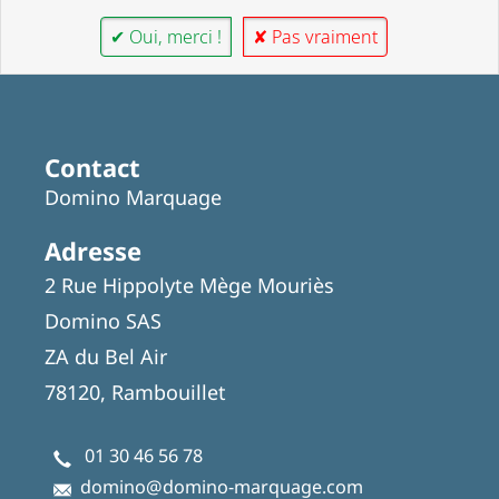
✔ Oui, merci !
✘ Pas vraiment
Contact
Domino Marquage
Adresse
2 Rue Hippolyte Mège Mouriès
Domino SAS
ZA du Bel Air
78120, Rambouillet
01 30 46 56 78
domino@domino-marquage.com