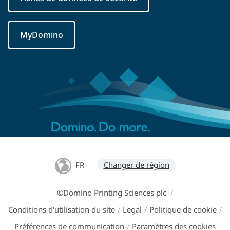
MyDomino
FR
Changer de région
©Domino Printing Sciences plc
/
Conditions d'utilisation du site
/
Legal
/
Politique de cookie
/
Préférences de communication
/
Paramètres des cookies