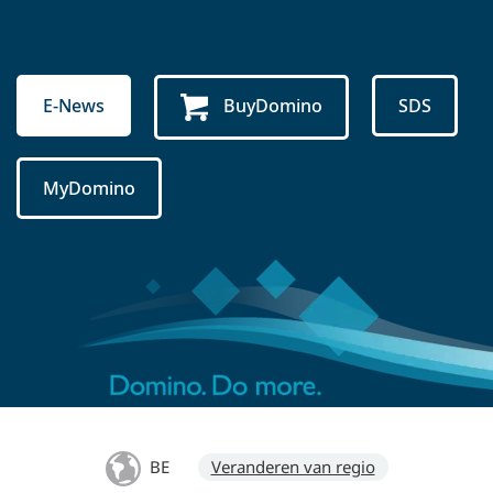
E-News
BuyDomino
SDS
MyDomino
BE
Veranderen van regio