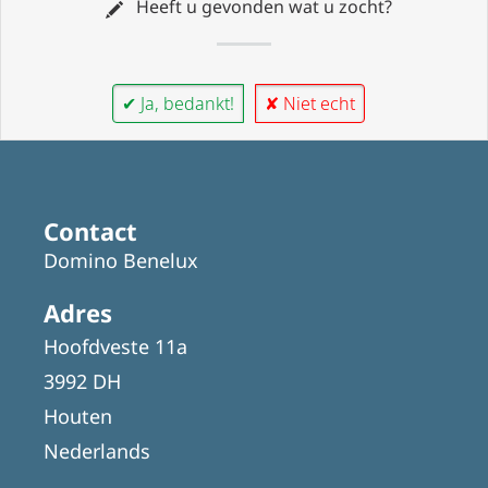
Heeft u gevonden wat u zocht?
✔ Ja, bedankt!
✘ Niet echt
Contact
Domino Benelux
Adres
Hoofdveste 11a
3992 DH
Houten
Nederlands