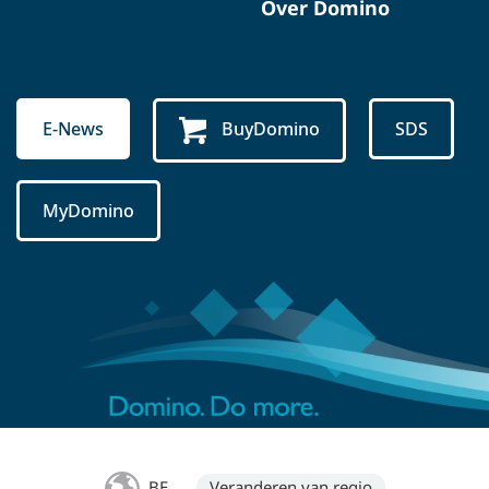
Over Domino
E-News
BuyDomino
SDS
MyDomino
BE
Veranderen van regio