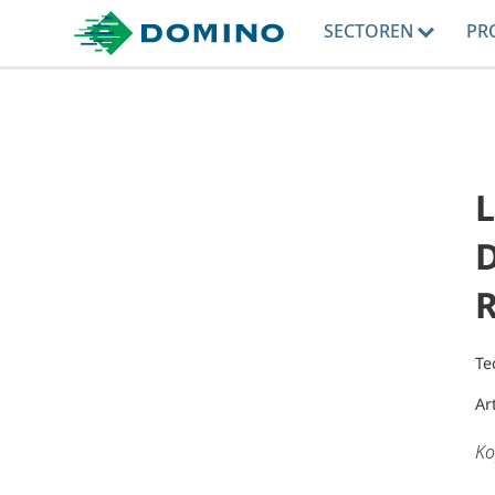
SECTOREN
PR
L
D
Te
Ar
Ko