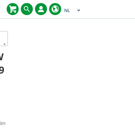
Select
T
language
W
9
den