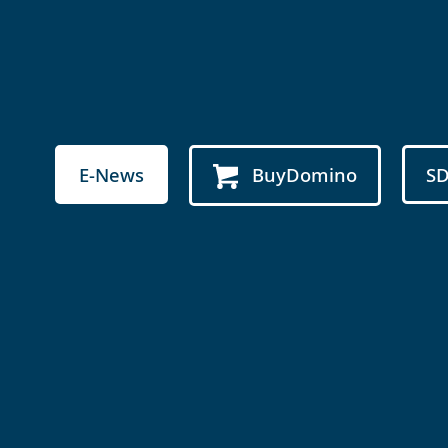
E-News
BuyDomino
S