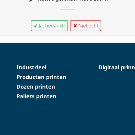
✔ Ja, bedankt!
✘ Niet echt
Industrieel
Digitaal prin
Producten printen
Dozen printen
Pallets printen