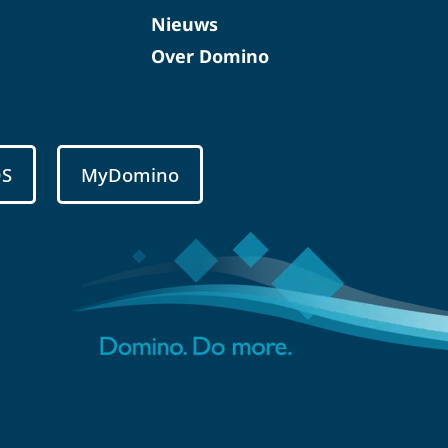
Nieuws
Over Domino
DS
MyDomino