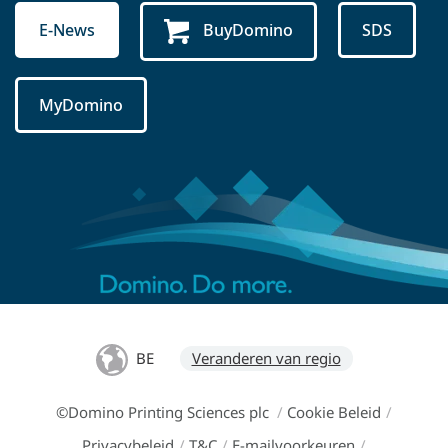
E-News
BuyDomino
SDS
MyDomino
BE
Veranderen van regio
©Domino Printing Sciences plc
/
Cookie Beleid
/
Privacybeleid
/
T&C
/
E-mailvoorkeuren
/