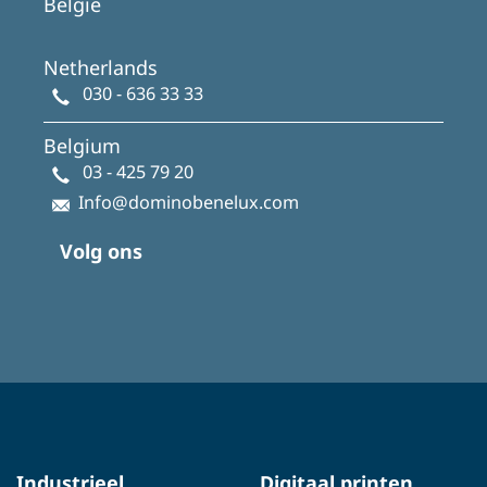
België
Netherlands
030 - 636 33 33
Belgium
03 - 425 79 20
Info@dominobenelux.com
Volg ons
Industrieel
Digitaal printen