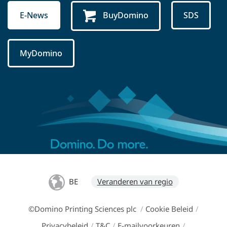
E-News
BuyDomino
SDS
MyDomino
BE
Veranderen van regio
©Domino Printing Sciences plc
/
Cookie Beleid
/
Privacybeleid
/
T&C
/
E-mailvoorkeuren
/