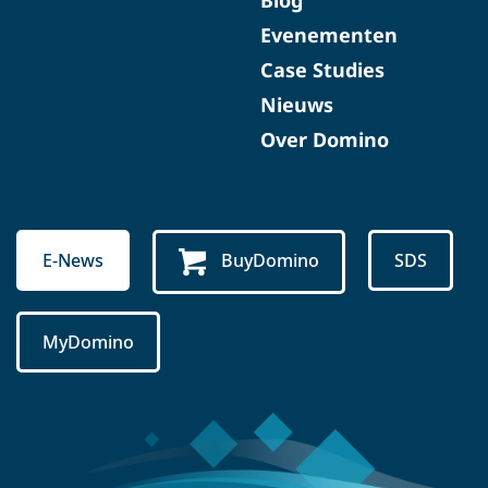
Evenementen
Case Studies
Nieuws
Over Domino
E-News
BuyDomino
SDS
MyDomino