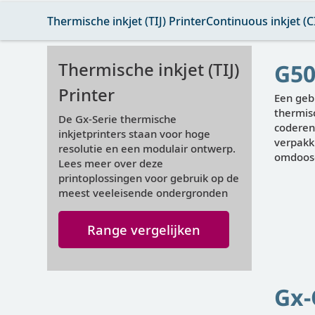
Thermische inkjet (TIJ) Printer
Continuous inkjet (CI
Thermische inkjet (TIJ)
G50
Printer
Een gebr
thermisc
De Gx-Serie thermische
coderen
inkjetprinters staan voor hoge
verpakk
resolutie en een modulair ontwerp.
omdoos
Lees meer over deze
printoplossingen voor gebruik op de
meest veeleisende ondergronden
Weergeven
Range vergelijken
Gx