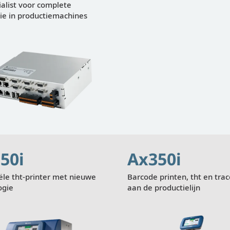
alist voor complete
tie in productiemachines
50i
Ax350i
ële tht-printer met nieuwe
Barcode printen, tht en tra
ogie
aan de productielijn