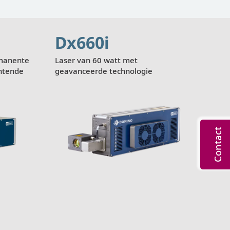
Dx660i
rmanente
Laser van 60 watt met
ntende
geavanceerde technologie
Contact
rgeven