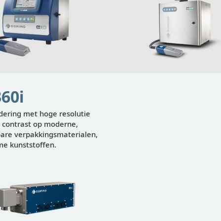
Weergeven
Wee
60i
dering met hoge resolutie
 contrast op moderne,
bare verpakkingsmaterialen,
e kunststoffen.