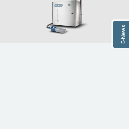
rgeven
E-News