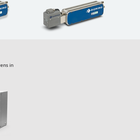
rgeven
ens in