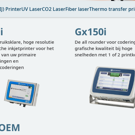
J) Printer
UV Laser
CO2 Laser
Fiber laser
Thermo transfer pri
i
Gx150i
uiksklare, hoge resolutie
De all rounder voor codering
he inkjetprinter voor het
grafische kwaliteit bij hoge
 van uw primaire
snelheden met 1 of 2 print
ingen en
coderingen
Weergeven
Wee
-OEM