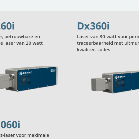
60i
Dx360i
le, betrouwbare en
Laser van 30 watt voor pe
te laser van 20 watt
traceerbaarheid met uitmu
kwaliteit codes
Weergeven
Wee
060i
t-laser voor maximale