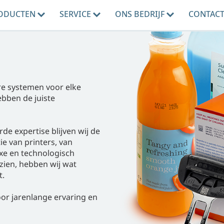
ODUCTEN
SERVICE
ONS BEDRIJF
CONTAC
ure systemen voor elke
ebben de juiste
e expertise blijven wij de
e van printers, van
e en technologisch
zien, hebben wij wat
t.
r jarenlange ervaring en