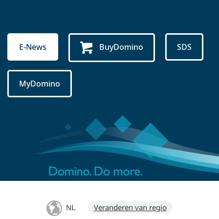
E-News
BuyDomino
SDS
MyDomino
NL
Veranderen van regio