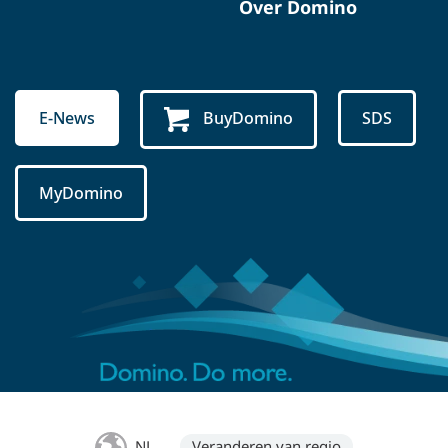
Over Domino
E-News
BuyDomino
SDS
MyDomino
NL
Veranderen van regio