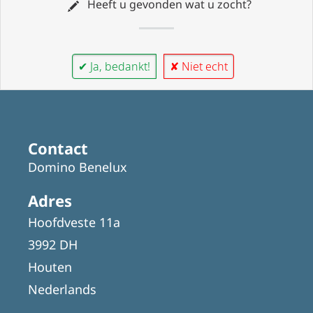
Heeft u gevonden wat u zocht?
✔ Ja, bedankt!
✘ Niet echt
Contact
Domino Benelux
Adres
Hoofdveste 11a
3992 DH
Houten
Nederlands