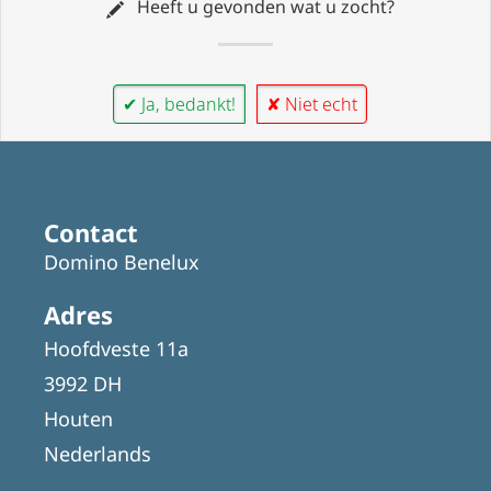
Heeft u gevonden wat u zocht?
✔ Ja, bedankt!
✘ Niet echt
Contact
Domino Benelux
Adres
Hoofdveste 11a
3992 DH
Houten
Nederlands