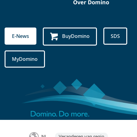
Over Domino
E-News
BuyDomino
SDS
MyDomino
NL
Veranderen van regio