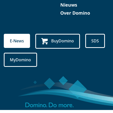
Nieuws
Over Domino
E-News
BuyDomino
SDS
MyDomino