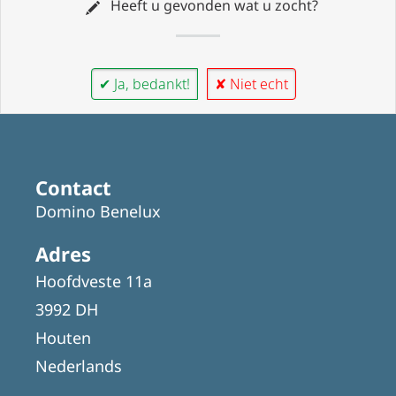
Heeft u gevonden wat u zocht?
✔ Ja, bedankt!
✘ Niet echt
Contact
Domino Benelux
Adres
Hoofdveste 11a
3992 DH
Houten
Nederlands