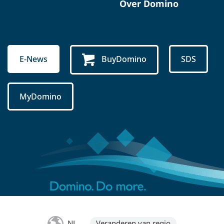
Over Domino
E-News
BuyDomino
SDS
MyDomino
NL
Veranderen van regio