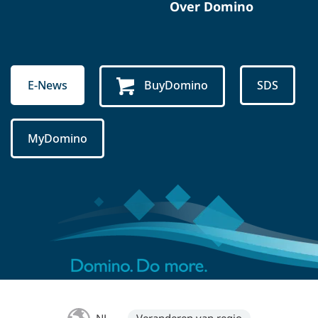
Over Domino
E-News
BuyDomino
SDS
MyDomino
NL
Veranderen van regio