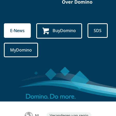
Over Domino
E-News
BuyDomino
SDS
MyDomino
NL
Veranderen van regio