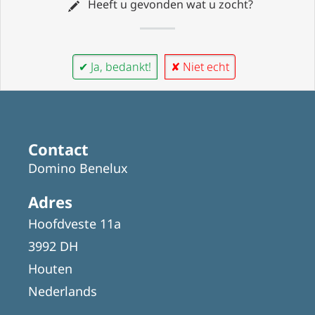
Heeft u gevonden wat u zocht?
✔ Ja, bedankt!
✘ Niet echt
Contact
Domino Benelux
Adres
Hoofdveste 11a
3992 DH
Houten
Nederlands