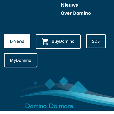
Nieuws
Over Domino
E-News
BuyDomino
SDS
MyDomino