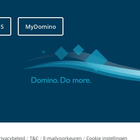
DS
MyDomino
rivacybeleid
/
T&C
/
E-mailvoorkeuren
/
Cookie instellingen