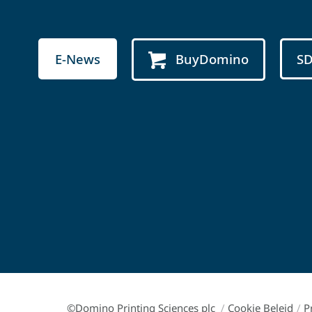
E-News
BuyDomino
S
©Domino Printing Sciences plc
/
Cookie Beleid
/
P