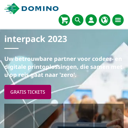
interpack 2023
Uw betrouwbare partner voor codeer- en
digitale printoplossingen, die samen met
u op reis gaat naar 'zero'.
GRATIS TICKETS