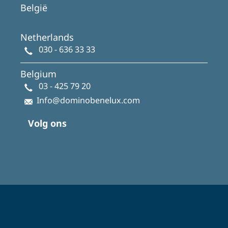
België
Netherlands
030 - 636 33 33
Belgium
03 - 425 79 20
Info@dominobenelux.com
Volg ons