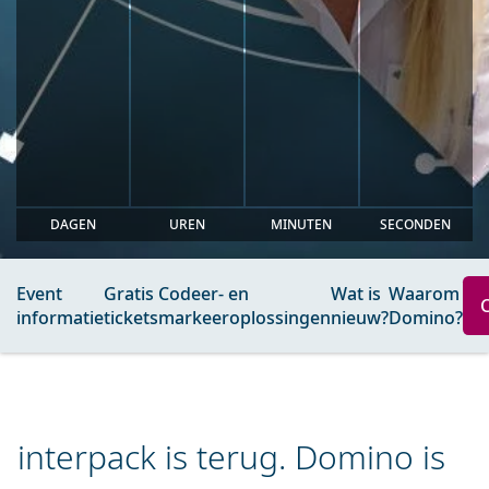
DAGEN
UREN
MINUTEN
SECONDEN
Event
Gratis
Codeer- en
Wat is
Waarom
informatie
tickets
markeeroplossingen
nieuw?
Domino?
interpack is terug. Domino is