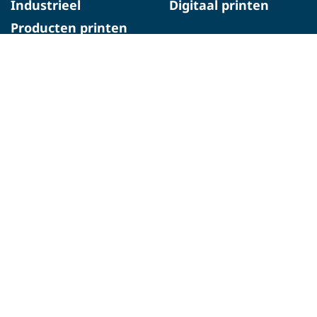
Industrieel
Digitaal printen
Producten printen
Dozen printen
Home
Pallets printen
Werken bij Domino
Vacatures
Maatschappelijk
verantwoord
ondernemen
Blog
Evenementen
Case Studies
Nieuws
Over Domino