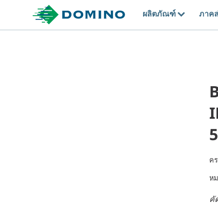
ผลิตภัณฑ์
ภาคส
B
I
5
คร
หม
คั