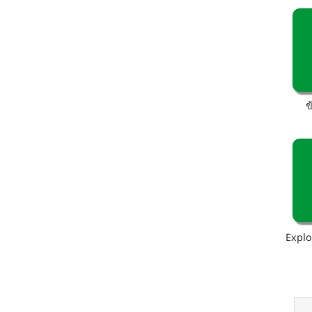
ข
Explo