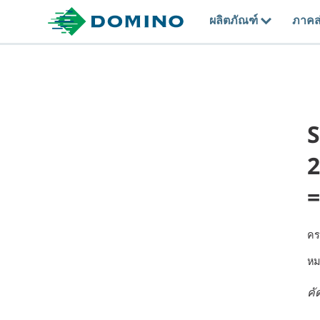
ผลิตภัณฑ์
ภาคส
2
=
คร
หม
คั