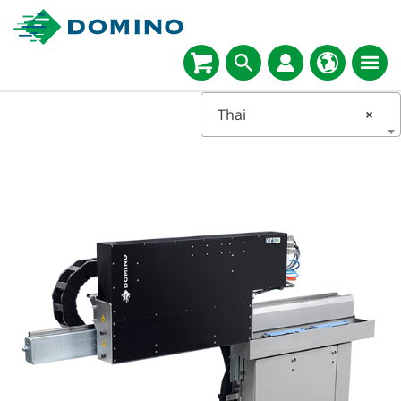
Thai
×