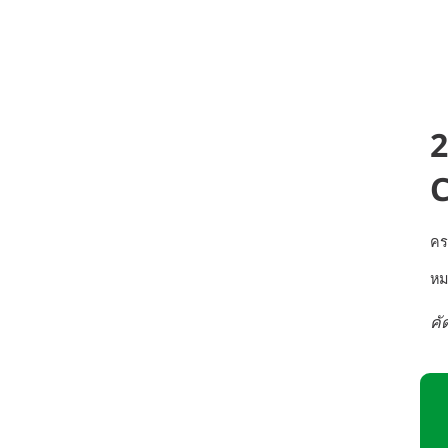
2
คร
หม
คั