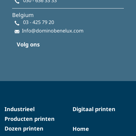
030 - 636 33 33
Belgium
03 - 425 79 20
Info@dominobenelux.com
Volg ons
Industrieel
Digitaal printen
Producten printen
Dozen printen
Home