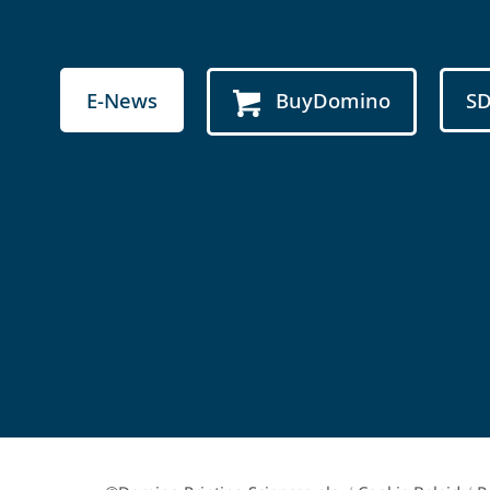
E-News
BuyDomino
S