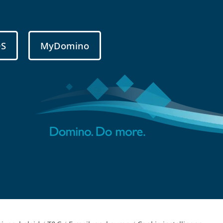
DS
MyDomino