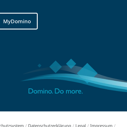
MyDomino
chutzsystem
/
Datenschutzerklärung
/
Legal
/
Impressum
/