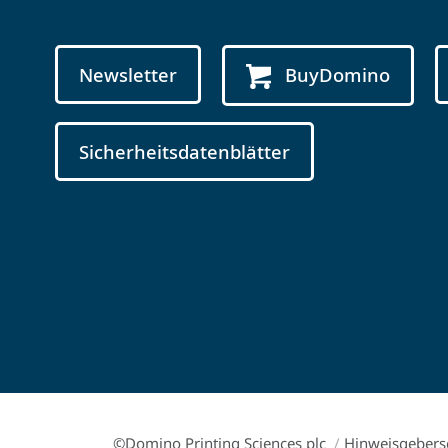
Newsletter
BuyDomino
Sicherheitsdatenblätter
©Domino Printing Sciences plc
/
Hinweisgebers