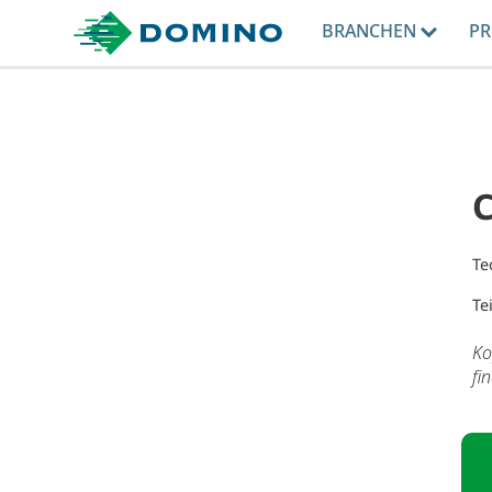
BRANCHEN
P
C
Te
Te
Ko
fi