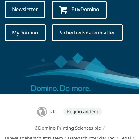
Newsletter
BuyDomino
MyDomino
Sicherheitsdatenblätter
DE
Region ändern
©Domino Printing Sciences plc
/
Hinweisgeberschutzsystem
/
Datenschutzerklärung
/
Legal
/