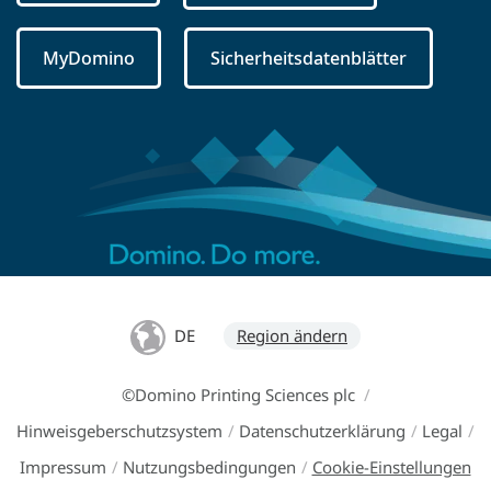
MyDomino
Sicherheitsdatenblätter
DE
Region ändern
©Domino Printing Sciences plc
/
Hinweisgeberschutzsystem
/
Datenschutzerklärung
/
Legal
/
Impressum
/
Nutzungsbedingungen
/
Cookie-Einstellungen