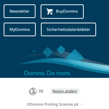
Newsletter
BuyDomino
MyDomino
Sicherheitsdatenblätter
DE
Region ändern
©Domino Printing Sciences plc
/