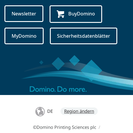
Newsletter
BuyDomino
MyDomino
Sicherheitsdatenblätter
DE
Region ändern
©Domino Printing Sciences plc
/