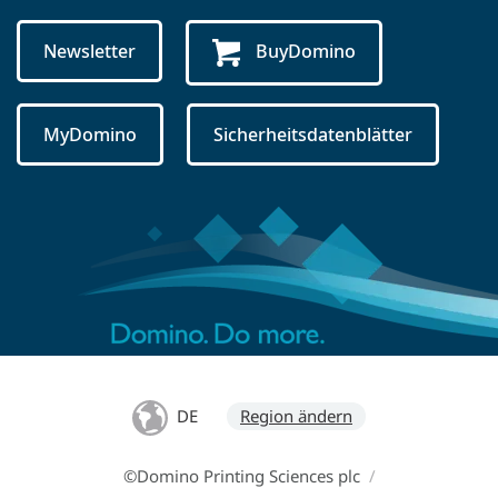
Newsletter
BuyDomino
MyDomino
Sicherheitsdatenblätter
DE
Region ändern
©Domino Printing Sciences plc
/