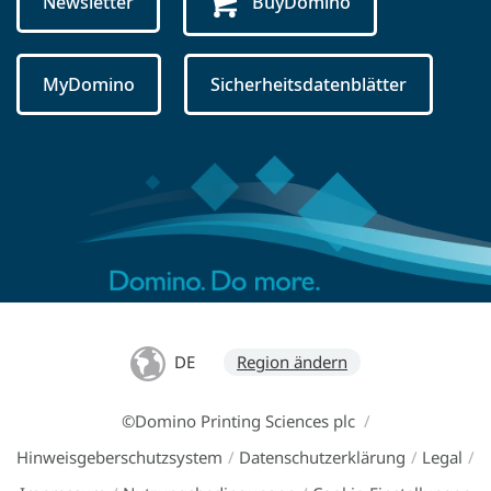
Newsletter
BuyDomino
MyDomino
Sicherheitsdatenblätter
DE
Region ändern
©Domino Printing Sciences plc
/
Hinweisgeberschutzsystem
/
Datenschutzerklärung
/
Legal
/