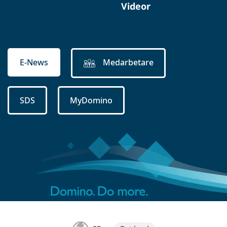
Videor
E-News
Medarbetare
SDS
MyDomino