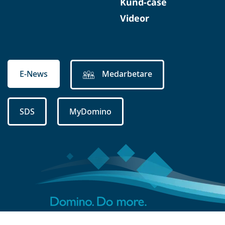
Kund-case
Videor
E-News
Medarbetare
SDS
MyDomino