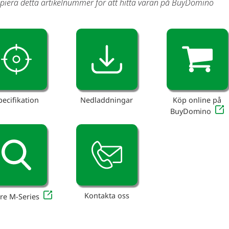
piera detta artikelnummer för att hitta varan på BuyDomino
pecifikation
Nedladdningar
Köp online på
BuyDomino
Kontakta oss
re M-Series