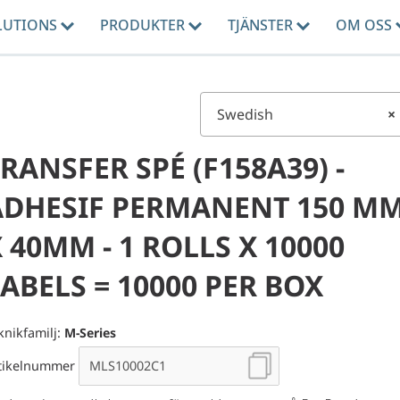
LUTIONS
PRODUKTER
TJÄNSTER
OM OSS
Swedish
×
RANSFER SPÉ (F158A39) -
ADHESIF PERMANENT 150 M
 40MM - 1 ROLLS X 10000
ABELS = 10000 PER BOX
knikfamilj:
M-Series
tikelnummer