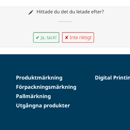
Hittade du det du letade efter?
✔ Ja, tack!
✘ Inte riktigt
Produktmärkning
Digital Printi
Förpackningsmärkning
Pallmärkning
Utgångna produkter