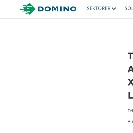
SEKTORER
SO
T
X
L
Te
Ar