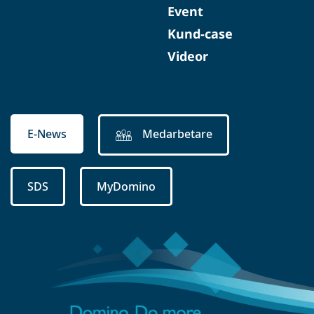
Event
Kund-case
Videor
E-News
Medarbetare
SDS
MyDomino