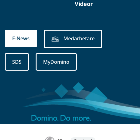
Videor
E-News
Medarbetare
SDS
MyDomino