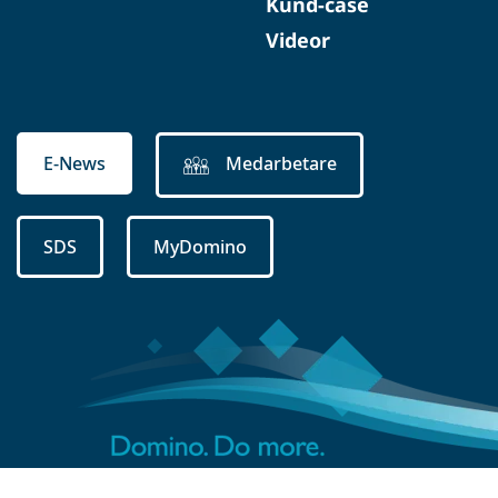
Kund-case
Videor
E-News
Medarbetare
SDS
MyDomino