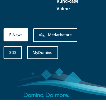
Kund-case
Videor
E-News
Medarbetare
SDS
MyDomino