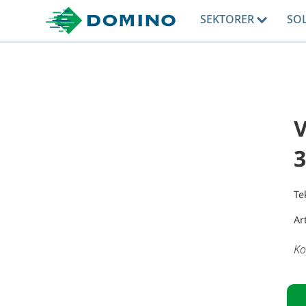
SEKTORER
SO
V
Te
Ar
Ko