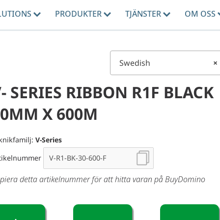
LUTIONS
PRODUKTER
TJÄNSTER
OM OSS
Swedish
×
- SERIES RIBBON R1F BLACK
30MM X 600M
knikfamilj:
V-Series
tikelnummer
piera detta artikelnummer för att hitta varan på BuyDomino