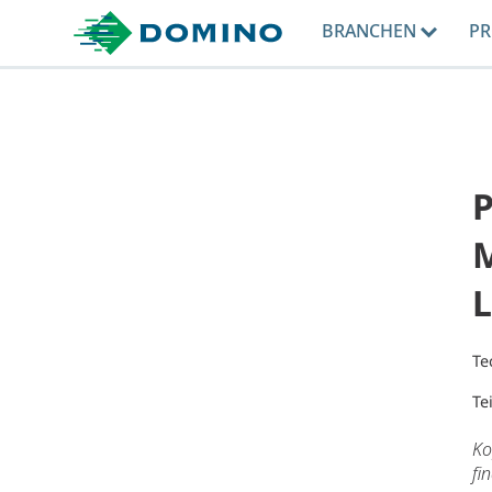
BRANCHEN
P
M
L
Te
Te
Ko
fi