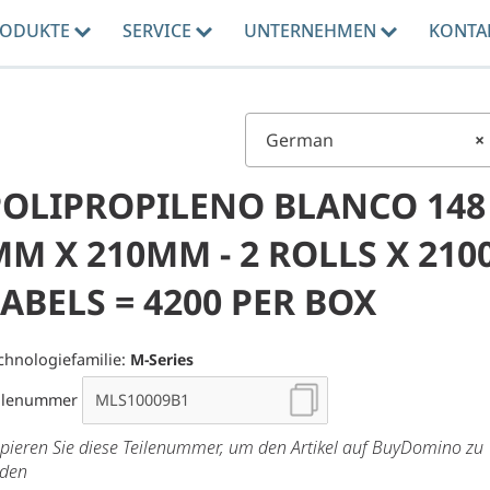
RODUKTE
SERVICE
UNTERNEHMEN
KONTA
German
×
POLIPROPILENO BLANCO 148
M X 210MM - 2 ROLLS X 210
ABELS = 4200 PER BOX
chnologiefamilie:
M-Series
ilenummer
pieren Sie diese Teilenummer, um den Artikel auf BuyDomino zu
nden